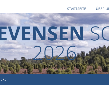
STARTSEITE
ÜBER U
EVENSEN
S
2026
15.08. bis 21.08.2026
IERE