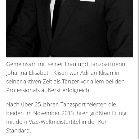
Gemeinsam mit seiner Frau und Tanzpartnerin
Johanna Elisabeth Klisan war Adrian Klisan in
seiner aktiven Zeit als Tänzer vor allem bei den
Professionals äußerst erfolgreich.
Nach über 25 Jahren Tanzsport feierten die
beiden im November 2013 ihren größten Erfolg
mit dem Vize-Weltmeistertitel in der Kür
Standard.