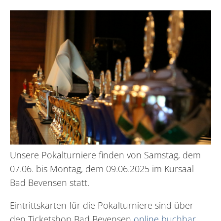
Unsere Pokalturniere finden von Samstag, dem
07.06. bis Montag, dem 09.06.2025 im Kursaal
Bad Bevensen statt.
Eintrittskarten für die Pokalturniere sind über
den Ticketshop Bad Bevensen
online buchbar
.