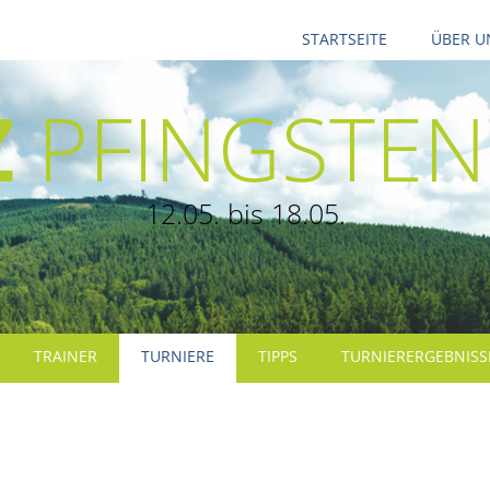
STARTSEITE
ÜBER U
Z
PFINGSTEN
12.05. bis 18.05.
TRAINER
TURNIERE
TIPPS
TURNIERERGEBNISS